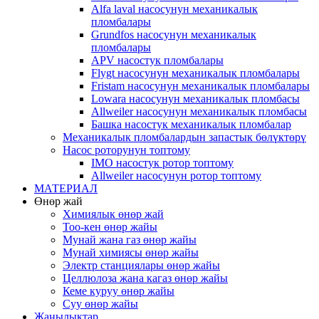
Alfa laval насосунун механикалык
пломбалары
Grundfos насосунун механикалык
пломбалары
APV насостук пломбалары
Flygt насосунун механикалык пломбалары
Fristam насосунун механикалык пломбалары
Lowara насосунун механикалык пломбасы
Allweiler насосунун механикалык пломбасы
Башка насостук механикалык пломбалар
Механикалык пломбалардын запастык бөлүктөрү
Насос роторунун топтому
IMO насостук ротор топтому
Allweiler насосунун ротор топтому
МАТЕРИАЛ
Өнөр жай
Химиялык өнөр жай
Тоо-кен өнөр жайы
Мунай жана газ өнөр жайы
Мунай химиясы өнөр жайы
Электр станциялары өнөр жайы
Целлюлоза жана кагаз өнөр жайы
Кеме куруу өнөр жайы
Суу өнөр жайы
Жаңылыктар