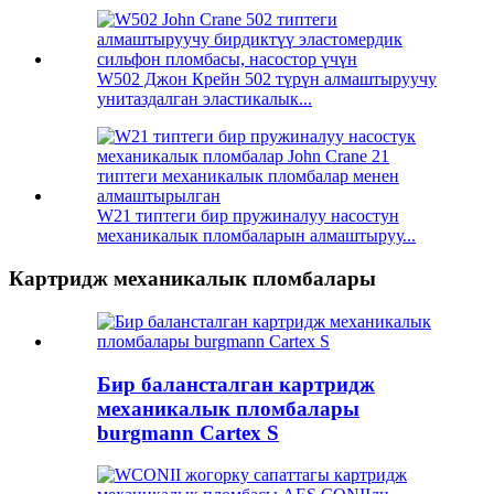
W502 Джон Крейн 502 түрүн алмаштыруучу
унитаздалган эластикалык...
W21 типтеги бир пружиналуу насостун
механикалык пломбаларын алмаштыруу...
Картридж механикалык пломбалары
Бир балансталган картридж
механикалык пломбалары
burgmann Cartex S