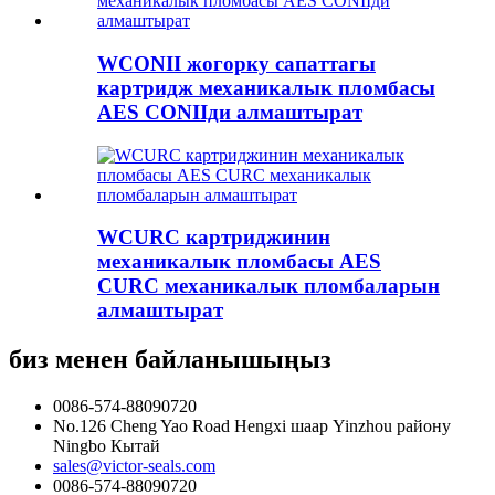
WCONII жогорку сапаттагы
картридж механикалык пломбасы
AES CONIIди алмаштырат
WCURC картриджинин
механикалык пломбасы AES
CURC механикалык пломбаларын
алмаштырат
биз менен байланышыңыз
0086-574-88090720
No.126 Cheng Yao Road Hengxi шаар Yinzhou району
Ningbo Кытай
sales@victor-seals.com
0086-574-88090720