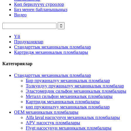
Көп берилүүчү суроолор
Биз менен байланышыңыз
Видео
Үй
Продукциялар
Стандарттык механикалык пломбалар
Картридж механикалык пломбалары
Категориялар
Стандарттык механикалык пломбалар
Бир пружиналуу механикалык пломбалар
Толкундуу пружиналуу механикалык пломбалар
Эластомердик сильфон механикалык пломбалары
Металл сильфон механикалык пломбалары
Картридж механикалык пломбалары
көп пружиналуу механикалык пломбалар
OEM механикалык пломбалары
Alfa laval насосунун механикалык пломбалары
APV насостук пломбалары
Flygt насосунун механикалык пломбалары