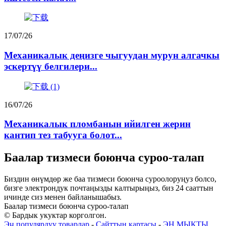
17/07/26
Механикалык деңизге чыгуудан мурун алгачкы
эскертүү белгилери...
16/07/26
Механикалык пломбанын ийилген жерин
кантип тез табууга болот...
Баалар тизмеси боюнча суроо-талап
Биздин өнүмдөр же баа тизмеси боюнча суроолоруңуз болсо,
бизге электрондук почтаңызды калтырыңыз, биз 24 сааттын
ичинде сиз менен байланышабыз.
Баалар тизмеси боюнча суроо-талап
© Бардык укуктар корголгон.
Эң популярдуу товарлар
-
Сайттын картасы
-
ЭҢ МЫКТЫ