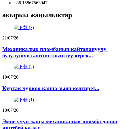
+86 15867563047
акыркы жаңылыктар
21/07/26
Механикалык пломбанын кайталануучу
бузулушун кантип токтотуу керек...
19/07/26
Кургак чуркоо канча зыян келтирет...
18/07/26
Эмне үчүн жаңы механикалык пломба дароо
иштебей калат...