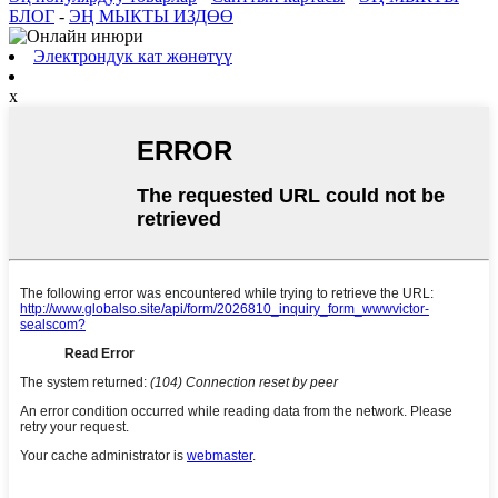
БЛОГ
-
ЭҢ МЫКТЫ ИЗДӨӨ
Электрондук кат жөнөтүү
x