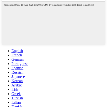
English
French
German
Portuguese
Spanish
Russian
Japanese
Korean
Arabic
Irish
Greek
Turkish
Italian
Danish