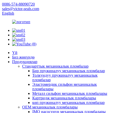
0086-574-88090720
sales@victor-seals.com
English
Үй
Биз жөнүндө
Продукциялар
Стандарттык механикалык пломбалар
Бир пружиналуу механикалык пломбалар
Толкундуу пружиналуу механикалык
пломбалар
Эластомердик сильфон механикалык
пломбалары
Металл сильфон механикалык пломбалары
Картридж механикалык пломбалары
көп пружиналуу механикалык пломбалар
OEM механикалык пломбалары
IMO насосунун механикалык пломбалары