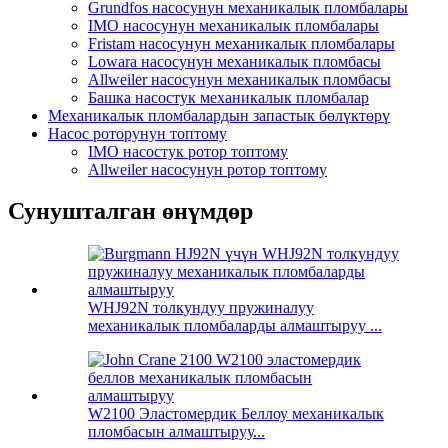
Grundfos насосунун механикалык пломбалары
IMO насосунун механикалык пломбалары
Fristam насосунун механикалык пломбалары
Lowara насосунун механикалык пломбасы
Allweiler насосунун механикалык пломбасы
Башка насостук механикалык пломбалар
Механикалык пломбалардын запастык бөлүктөрү
Насос роторунун топтому
IMO насостук ротор топтому
Allweiler насосунун ротор топтому
Сунушталган өнүмдөр
WHJ92N толкундуу пружиналуу
механикалык пломбаларды алмаштыруу ...
W2100 Эластомердик Беллоу механикалык
пломбасын алмаштыруу...