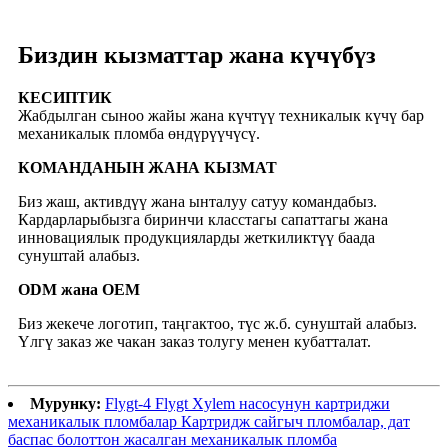
Биздин кызматтар жана күчүбүз
КЕСИПТИК
Жабдылган сыноо жайы жана күчтүү техникалык күчү бар
механикалык пломба өндүрүүчүсү.
КОМАНДАНЫН ЖАНА КЫЗМАТ
Биз жаш, активдүү жана ынталуу сатуу командабыз.
Кардарларыбызга биринчи класстагы сапаттагы жана
инновациялык продукцияларды жеткиликтүү баада
сунуштай алабыз.
ODM жана OEM
Биз жекече логотип, таңгактоо, түс ж.б. сунуштай алабыз.
Үлгү заказ же чакан заказ толугу менен кубатталат.
Мурунку:
Flygt-4 Flygt Xylem насосунун картриджи
механикалык пломбалар Картридж сайгыч пломбалар, дат
баспас болоттон жасалган механикалык пломба