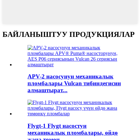
БАЙЛАНЫШТУУ ПРОДУКЦИЯЛАР
APV-2 насосунун механикалык
пломбалары Vulcan тибиндегисин
алмаштырат...
Flygt-1 Flygt насостун
механикалык пломбалары, өйдө
жана төмөн...