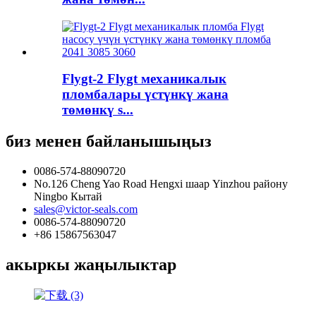
Flygt-2 Flygt механикалык
пломбалары үстүнкү жана
төмөнкү s...
биз менен байланышыңыз
0086-574-88090720
No.126 Cheng Yao Road Hengxi шаар Yinzhou району
Ningbo Кытай
sales@victor-seals.com
0086-574-88090720
+86 15867563047
акыркы жаңылыктар