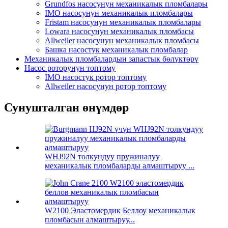
Grundfos насосунун механикалык пломбалары
IMO насосунун механикалык пломбалары
Fristam насосунун механикалык пломбалары
Lowara насосунун механикалык пломбасы
Allweiler насосунун механикалык пломбасы
Башка насостук механикалык пломбалар
Механикалык пломбалардын запастык бөлүктөрү
Насос роторунун топтому
IMO насостук ротор топтому
Allweiler насосунун ротор топтому
Сунушталган өнүмдөр
WHJ92N толкундуу пружиналуу
механикалык пломбаларды алмаштыруу ...
W2100 Эластомердик Беллоу механикалык
пломбасын алмаштыруу...