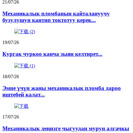
21/07/26
Механикалык пломбанын кайталануучу
бузулушун кантип токтотуу керек...
19/07/26
Кургак чуркоо канча зыян келтирет...
18/07/26
Эмне үчүн жаңы механикалык пломба дароо
иштебей калат...
17/07/26
Механикалык деңизге чыгуудан мурун алгачкы