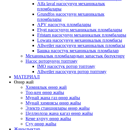
Alfa laval насосунун механикалык
пломбалары
Grundfos насосунун механикалык
пломбалары
APV насостук пломбалары
Flygt насосунун механикалык пломбалары
Fristam насосунун механикалык пломбалары
Lowara насосунун механикалык пломбасы
Allweiler насосунун механикалык пломбасы
Башка насостук механикалык пломбалар
Механикалык пломбалардын запастык бөлүктөрү
Насос роторунун топтому
IMO насостук ротор топтому
Allweiler насосунун ротор топтому
МАТЕРИАЛ
Өнөр жай
Химиялык өнөр жай
Тоо-кен өнөр жайы
Мунай жана газ өнөр жайы
Мунай химиясы өнөр жайы
Электр станциялары өнөр жайы
Целлюлоза жана кагаз өнөр жайы
Кеме куруу өнөр жайы
Суу өнөр жайы
Жаңылыктар