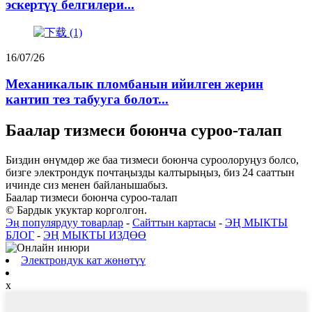
эскертүү белгилери...
16/07/26
Механикалык пломбанын ийилген жерин
кантип тез табууга болот...
Баалар тизмеси боюнча суроо-талап
Биздин өнүмдөр же баа тизмеси боюнча суроолоруңуз болсо,
бизге электрондук почтаңызды калтырыңыз, биз 24 сааттын
ичинде сиз менен байланышабыз.
Баалар тизмеси боюнча суроо-талап
© Бардык укуктар корголгон.
Эң популярдуу товарлар
-
Сайттын картасы
-
ЭҢ МЫКТЫ
БЛОГ
-
ЭҢ МЫКТЫ ИЗДӨӨ
Электрондук кат жөнөтүү
x