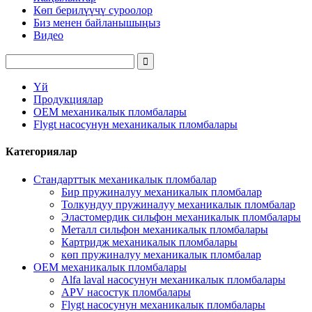
Көп берилүүчү суроолор
Биз менен байланышыңыз
Видео
Үй
Продукциялар
OEM механикалык пломбалары
Flygt насосунун механикалык пломбалары
Категориялар
Стандарттык механикалык пломбалар
Бир пружиналуу механикалык пломбалар
Толкундуу пружиналуу механикалык пломбалар
Эластомердик сильфон механикалык пломбалары
Металл сильфон механикалык пломбалары
Картридж механикалык пломбалары
көп пружиналуу механикалык пломбалар
OEM механикалык пломбалары
Alfa laval насосунун механикалык пломбалары
APV насостук пломбалары
Flygt насосунун механикалык пломбалары