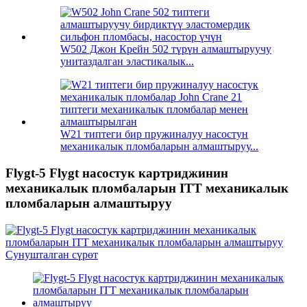
W502 Джон Крейн 502 түрүн алмаштыруучу
унитаздалган эластикалык...
W21 типтеги бир пружиналуу насостун
механикалык пломбаларын алмаштыруу...
Flygt-5 Flygt насостук картриджинин
механикалык пломбаларын ITT механикалык
пломбаларын алмаштыруу