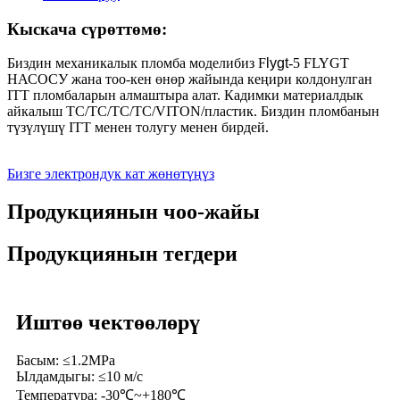
Кыскача сүрөттөмө:
Биздин механикалык пломба моделибиз F
lygt
-5 FLYGT
НАСОСУ жана тоо-кен өнөр жайында кеңири колдонулган
ITT пломбаларын алмаштыра алат. Кадимки материалдык
айкалыш TC/TC/TC/TC/VITON/пластик. Биздин пломбанын
түзүлүшү ITT менен толугу менен бирдей.
Бизге электрондук кат жөнөтүңүз
Продукциянын чоо-жайы
Продукциянын тегдери
Иштөө чектөөлөрү
Басым: ≤1.2MPa
Ылдамдыгы: ≤10 м/с
Температура: -30℃~+180℃