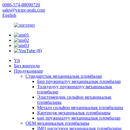
0086-574-88090720
sales@victor-seals.com
English
Үй
Биз жөнүндө
Продукциялар
Стандарттык механикалык пломбалар
Бир пружиналуу механикалык пломбалар
Толкундуу пружиналуу механикалык
пломбалар
Эластомердик сильфон механикалык
пломбалары
Металл сильфон механикалык пломбалары
Картридж механикалык пломбалары
көп пружиналуу механикалык пломбалар
OEM механикалык пломбалары
IMO насосунун механикалык пломбалары