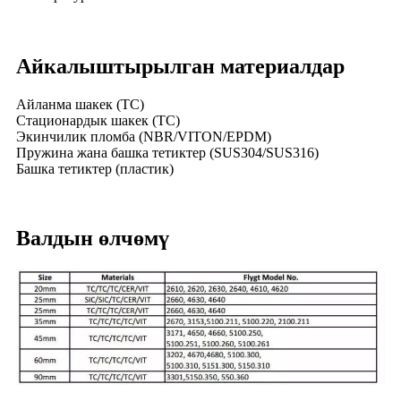
Айкалыштырылган материалдар
Айланма шакек (TC)
Стационардык шакек (TC)
Экинчилик пломба (NBR/VITON/EPDM)
Пружина жана башка тетиктер (SUS304/SUS316)
Башка тетиктер (пластик)
Валдын өлчөмү