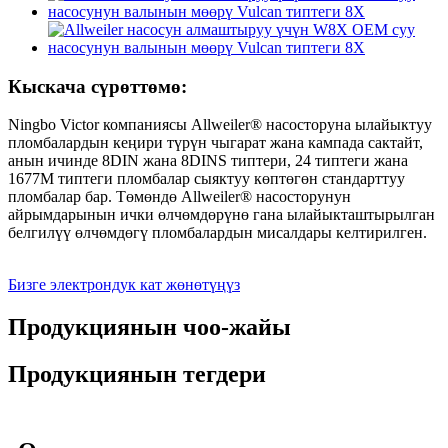
Кыскача сүрөттөмө:
Ningbo Victor компаниясы Allweiler® насосторуна ылайыктуу
пломбалардын кеңири түрүн чыгарат жана кампада сактайт,
анын ичинде 8DIN жана 8DINS типтери, 24 типтеги жана
1677M типтеги пломбалар сыяктуу көптөгөн стандарттуу
пломбалар бар. Төмөндө Allweiler® насосторунун
айрымдарынын ички өлчөмдөрүнө гана ылайыкташтырылган
белгилүү өлчөмдөгү пломбалардын мисалдары келтирилген.
Бизге электрондук кат жөнөтүңүз
Продукциянын чоо-жайы
Продукциянын тегдери