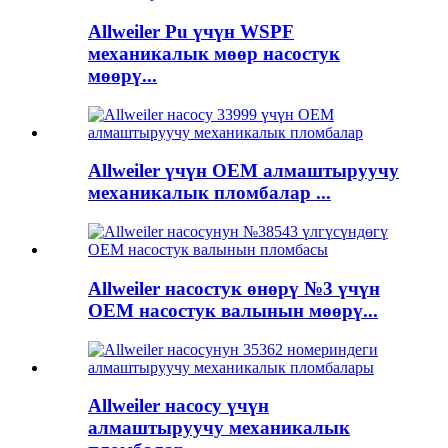
Allweiler Pu үчүн WSPF
механикалык мөөр насостук
мөөрү...
Allweiler үчүн OEM алмаштыруучу
механикалык пломбалар ...
Allweiler насостук өнөрү №3 үчүн
OEM насостук валынын мөөрү...
Allweiler насосу үчүн
алмаштыруучу механикалык