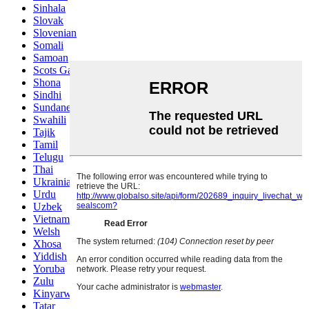
Sinhala
Slovak
Slovenian
Somali
Samoan
Scots Gaelic
Shona
Sindhi
Sundanese
Swahili
Tajik
Tamil
Telugu
Thai
Ukrainian
Urdu
Uzbek
Vietnamese
Welsh
Xhosa
Yiddish
Yoruba
Zulu
Kinyarwanda
Tatar