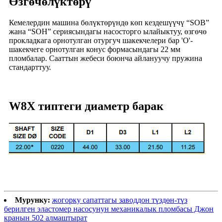
Өзгөчөлүктөрү
Кемелердин машина бөлүктөрүндө көп кездешүүчү “SOB”
жана “SOH” сериясындагы насосторго ылайыктуу, өзгөчө
прокладкага орнотулган отургуч шакекчелери бар 'O'-
шакекчеге орнотулган конус формасындагы 22 мм
пломбалар. Сааттын жебеси боюнча айлануучу пружина
стандарттуу.
W8X типтеги диаметр барак
Мурунку:
жогорку сапаттагы заводдон түздөн-түз
берилген эластомер насосунун механикалык пломбасы Джон
кранын 502 алмаштырат