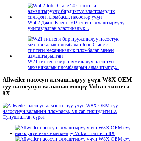
W502 Джон Крейн 502 түрүн алмаштыруучу
унитаздалган эластикалык...
W21 типтеги бир пружиналуу насостун
механикалык пломбаларын алмаштыруу...
Allweiler насосун алмаштыруу үчүн W8X OEM
суу насосунун валынын мөөрү Vulcan типтеги
8X