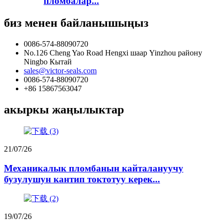
пломбалар...
биз менен байланышыңыз
0086-574-88090720
No.126 Cheng Yao Road Hengxi шаар Yinzhou району
Ningbo Кытай
sales@victor-seals.com
0086-574-88090720
+86 15867563047
акыркы жаңылыктар
21/07/26
Механикалык пломбанын кайталануучу
бузулушун кантип токтотуу керек...
19/07/26