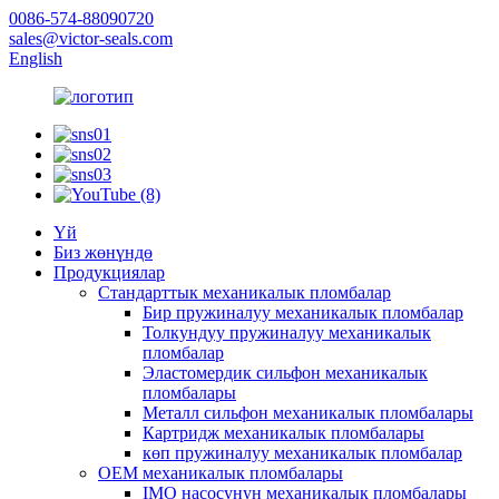
0086-574-88090720
sales@victor-seals.com
English
Үй
Биз жөнүндө
Продукциялар
Стандарттык механикалык пломбалар
Бир пружиналуу механикалык пломбалар
Толкундуу пружиналуу механикалык
пломбалар
Эластомердик сильфон механикалык
пломбалары
Металл сильфон механикалык пломбалары
Картридж механикалык пломбалары
көп пружиналуу механикалык пломбалар
OEM механикалык пломбалары
IMO насосунун механикалык пломбалары