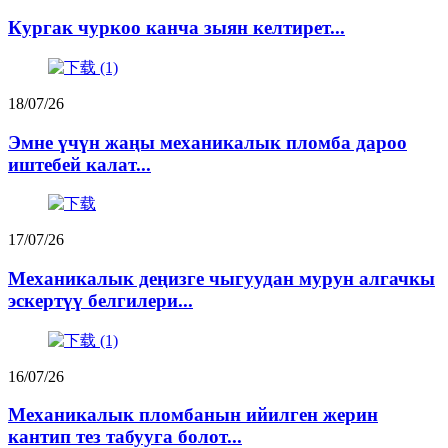
Кургак чуркоо канча зыян келтирет...
18/07/26
Эмне үчүн жаңы механикалык пломба дароо
иштебей калат...
17/07/26
Механикалык деңизге чыгуудан мурун алгачкы
эскертүү белгилери...
16/07/26
Механикалык пломбанын ийилген жерин
кантип тез табууга болот...