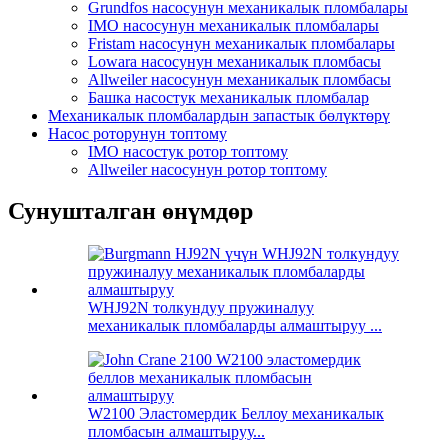
Grundfos насосунун механикалык пломбалары
IMO насосунун механикалык пломбалары
Fristam насосунун механикалык пломбалары
Lowara насосунун механикалык пломбасы
Allweiler насосунун механикалык пломбасы
Башка насостук механикалык пломбалар
Механикалык пломбалардын запастык бөлүктөрү
Насос роторунун топтому
IMO насостук ротор топтому
Allweiler насосунун ротор топтому
Сунушталган өнүмдөр
WHJ92N толкундуу пружиналуу
механикалык пломбаларды алмаштыруу ...
W2100 Эластомердик Беллоу механикалык
пломбасын алмаштыруу...