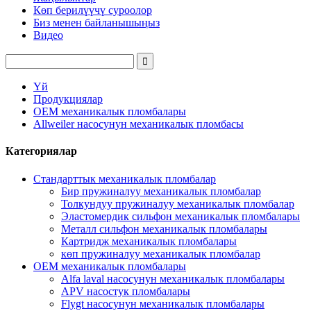
Көп берилүүчү суроолор
Биз менен байланышыңыз
Видео
Үй
Продукциялар
OEM механикалык пломбалары
Allweiler насосунун механикалык пломбасы
Категориялар
Стандарттык механикалык пломбалар
Бир пружиналуу механикалык пломбалар
Толкундуу пружиналуу механикалык пломбалар
Эластомердик сильфон механикалык пломбалары
Металл сильфон механикалык пломбалары
Картридж механикалык пломбалары
көп пружиналуу механикалык пломбалар
OEM механикалык пломбалары
Alfa laval насосунун механикалык пломбалары
APV насостук пломбалары
Flygt насосунун механикалык пломбалары