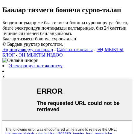
Баалар тизмеси боюнча суроо-талап
Биздин өнүмдөр же баа тизмеси боюнча суроолоруңуз болсо,
бизге электрондук почтаңызды калтырыңыз, биз 24 сааттын
ичинде сиз менен байланышабыз.
Баалар тизмеси боюнча суроо-талап
© Бардык укуктар корголгон.
Эң популярдуу товарлар
-
Сайттын картасы
-
ЭҢ МЫКТЫ
БЛОГ
-
ЭҢ МЫКТЫ ИЗДӨӨ
Электрондук кат жөнөтүү
x