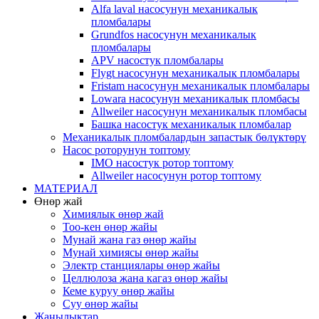
Alfa laval насосунун механикалык
пломбалары
Grundfos насосунун механикалык
пломбалары
APV насостук пломбалары
Flygt насосунун механикалык пломбалары
Fristam насосунун механикалык пломбалары
Lowara насосунун механикалык пломбасы
Allweiler насосунун механикалык пломбасы
Башка насостук механикалык пломбалар
Механикалык пломбалардын запастык бөлүктөрү
Насос роторунун топтому
IMO насостук ротор топтому
Allweiler насосунун ротор топтому
МАТЕРИАЛ
Өнөр жай
Химиялык өнөр жай
Тоо-кен өнөр жайы
Мунай жана газ өнөр жайы
Мунай химиясы өнөр жайы
Электр станциялары өнөр жайы
Целлюлоза жана кагаз өнөр жайы
Кеме куруу өнөр жайы
Суу өнөр жайы
Жаңылыктар