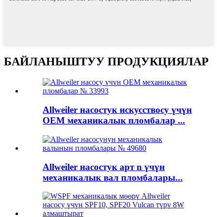
БАЙЛАНЫШТУУ ПРОДУКЦИЯЛАР
Allweiler насостук искусствосу үчүн
OEM механикалык пломбалар ...
Allweiler насостук арт n үчүн
механикалык вал пломбалары...