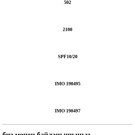
502
2100
SPF10/20
IMO 190495
IMO 190497
биз менен байланышыңыз