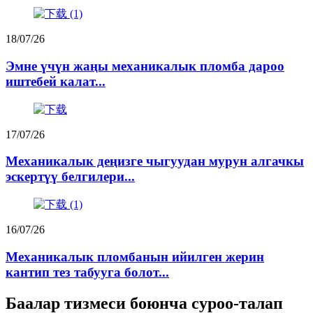
18/07/26
Эмне үчүн жаңы механикалык пломба дароо
иштебей калат...
17/07/26
Механикалык деңизге чыгуудан мурун алгачкы
эскертүү белгилери...
16/07/26
Механикалык пломбанын ийилген жерин
кантип тез табууга болот...
Баалар тизмеси боюнча суроо-талап