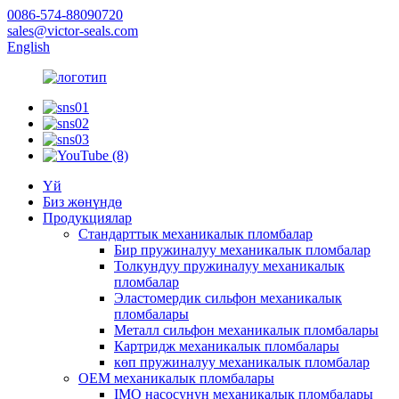
0086-574-88090720
sales@victor-seals.com
English
Үй
Биз жөнүндө
Продукциялар
Стандарттык механикалык пломбалар
Бир пружиналуу механикалык пломбалар
Толкундуу пружиналуу механикалык
пломбалар
Эластомердик сильфон механикалык
пломбалары
Металл сильфон механикалык пломбалары
Картридж механикалык пломбалары
көп пружиналуу механикалык пломбалар
OEM механикалык пломбалары
IMO насосунун механикалык пломбалары