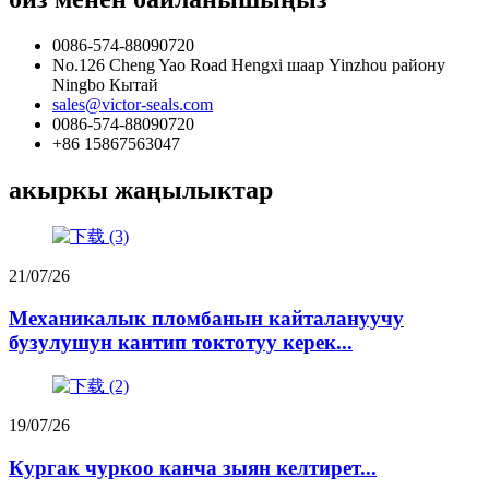
0086-574-88090720
No.126 Cheng Yao Road Hengxi шаар Yinzhou району
Ningbo Кытай
sales@victor-seals.com
0086-574-88090720
+86 15867563047
акыркы жаңылыктар
21/07/26
Механикалык пломбанын кайталануучу
бузулушун кантип токтотуу керек...
19/07/26
Кургак чуркоо канча зыян келтирет...