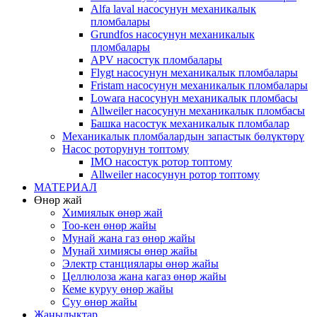
Alfa laval насосунун механикалык
пломбалары
Grundfos насосунун механикалык
пломбалары
APV насостук пломбалары
Flygt насосунун механикалык пломбалары
Fristam насосунун механикалык пломбалары
Lowara насосунун механикалык пломбасы
Allweiler насосунун механикалык пломбасы
Башка насостук механикалык пломбалар
Механикалык пломбалардын запастык бөлүктөрү
Насос роторунун топтому
IMO насостук ротор топтому
Allweiler насосунун ротор топтому
МАТЕРИАЛ
Өнөр жай
Химиялык өнөр жай
Тоо-кен өнөр жайы
Мунай жана газ өнөр жайы
Мунай химиясы өнөр жайы
Электр станциялары өнөр жайы
Целлюлоза жана кагаз өнөр жайы
Кеме куруу өнөр жайы
Суу өнөр жайы
Жаңылыктар