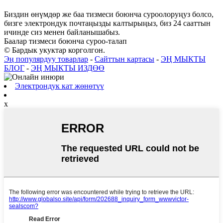
Биздин өнүмдөр же баа тизмеси боюнча суроолоруңуз болсо,
бизге электрондук почтаңызды калтырыңыз, биз 24 сааттын
ичинде сиз менен байланышабыз.
Баалар тизмеси боюнча суроо-талап
© Бардык укуктар корголгон.
Эң популярдуу товарлар
-
Сайттын картасы
-
ЭҢ МЫКТЫ
БЛОГ
-
ЭҢ МЫКТЫ ИЗДӨӨ
Электрондук кат жөнөтүү
x