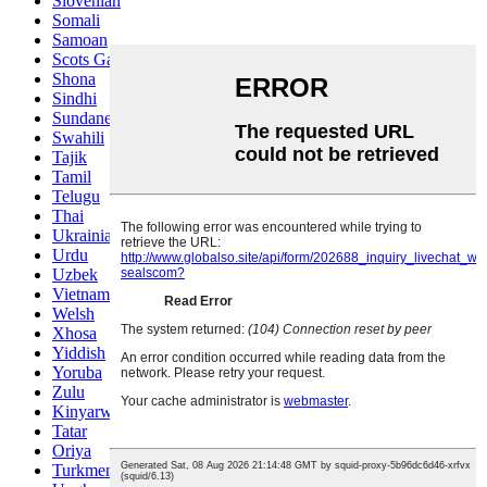
Slovenian
Somali
Samoan
Scots Gaelic
Shona
Sindhi
Sundanese
Swahili
Tajik
Tamil
Telugu
Thai
Ukrainian
Urdu
Uzbek
Vietnamese
Welsh
Xhosa
Yiddish
Yoruba
Zulu
Kinyarwanda
Tatar
Oriya
Turkmen